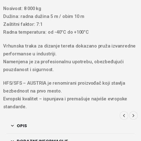
Nosivost: 8 000 kg
Dužina: radna dužina 5 m / obim 10 m
Zaštitni faktor: 7:1
Radna temperatura: od -40°C do +100°C
Vrhunska traka za dizanje tereta dokazano pruža izvanredne
performanse u industriji.
Namenjena je za profesionalnu upotrebu, obezbeđujući
pouzdanost i sigurnost.
HFS/SFS – AUSTRIA je renomirani proizvođač koji stavlja
bezbednost na prvo mesto.
Evropski kvalitet – ispunjava i premašuje najviše evropske
standarde.
OPIS