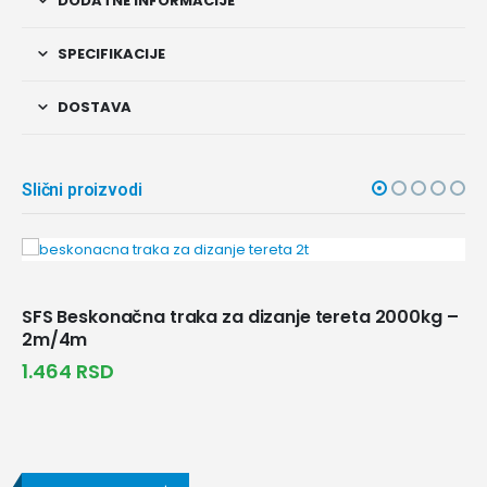
DODATNE INFORMACIJE
SPECIFIKACIJE
DOSTAVA
Slični proizvodi
zanje tereta 2000kg –
SFS Beskonačna traka za diza
10m/20m
9.108
RSD