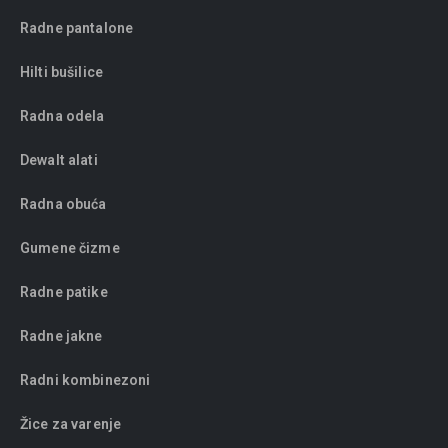
Radne pantalone
Hilti bušilice
Radna odela
Dewalt alati
Radna obuća
Gumene čizme
Radne patike
Radne jakne
Radni kombinezoni
Žice za varenje