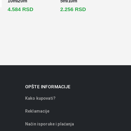
10m/20m
5m/10m
4.584
RSD
2.256
RSD
OPŠTE INFORMACIJE
Kako kupovati?
Reklamacije
Način isporuke i plaćanja