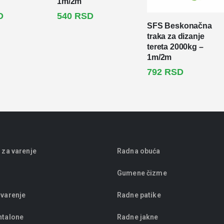
1m/2m
D
540
RSD
SFS Beskonačna
traka za dizanje
tereta 2000kg –
1m/2m
792
RSD
 za varenje
Radna obuća
Gumene čizme
 varenje
Radne patike
ntalone
Radne jakne