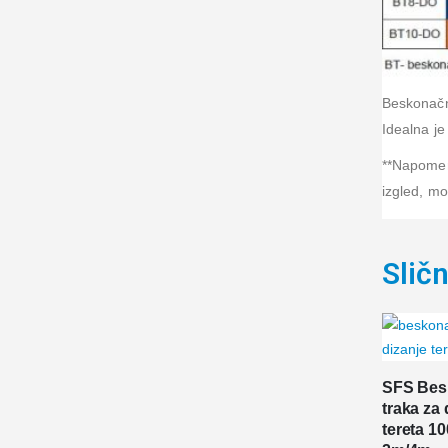
Beskonačna
Idealna je
**Napomena
izgled, mo
Sličn
SFS Bes
traka za 
tereta 1