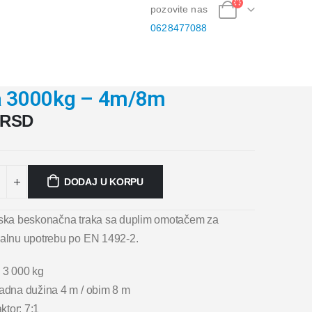
pozovite nas
0628477088
ta 3000kg – 4m/8m
RSD
DODAJ U KORPU
rska beskonačna traka sa duplim omotačem za
nalnu upotrebu po EN 1492-2.
 3 000 kg
radna dužina 4 m / obim 8 m
aktor: 7:1