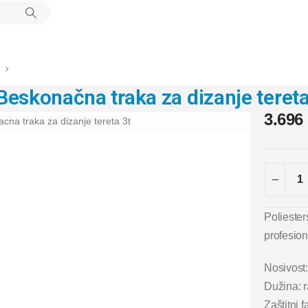
Beskonačna traka za dizanje tere
3.696
Polieste
profesio
Nosivost:
Dužina: 
Zaštitni f