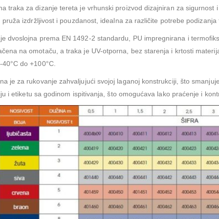
 traka za dizanje tereta je vrhunski proizvod dizajniran za sigurnost i
, pruža izdržljivost i pouzdanost, idealna za različite potrebe podizanja 
je dvoslojna prema EN 1492-2 standardu, PU impregnirana i termofiksi
čena na omotaču, a traka je UV-otporna, bez starenja i krtosti materi
 -40°C do +100°C.
a je za rukovanje zahvaljujući svojoj laganoj konstrukciji, što smanjuje
ciju i etiketu sa godinom ispitivanja, što omogućava lako praćenje i kontr