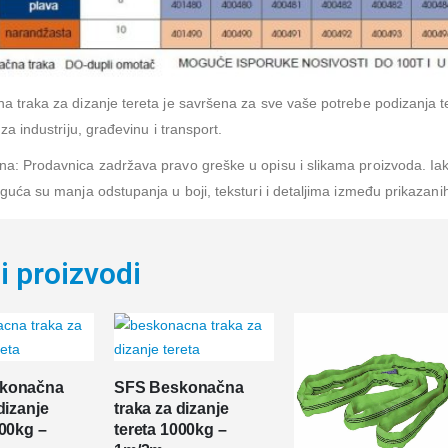
 traka za dizanje tereta je savršena za sve vaše potrebe podizanja ter
 za industriju, građevinu i transport.
: Prodavnica zadržava pravo greške u opisu i slikama proizvoda. Iako
guća su manja odstupanja u boji, teksturi i detaljima između prikazanih
i proizvodi
konačna
SFS Beskonačna
dizanje
traka za dizanje
000kg –
tereta 1000kg –