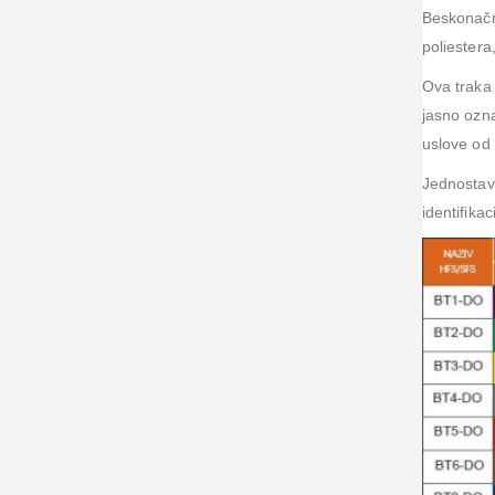
Beskonačna
poliestera
Ova traka 
jasno ozna
uslove od
Jednostavn
identifika