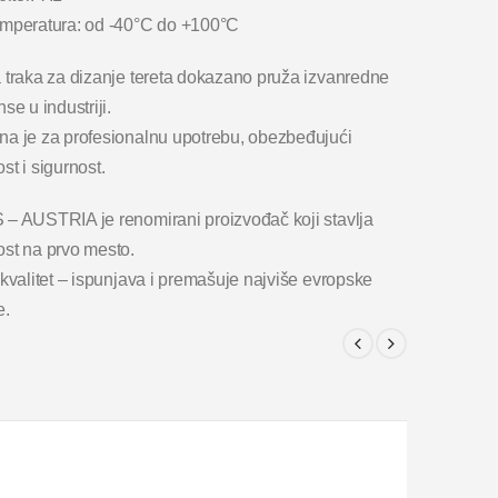
mperatura: od -40°C do +100°C
 traka za dizanje tereta dokazano pruža izvanredne
se u industriji.
a je za profesionalnu upotrebu, obezbeđujući
t i sigurnost.
– AUSTRIA je renomirani proizvođač koji stavlja
st na prvo mesto.
kvalitet – ispunjava i premašuje najviše evropske
e.