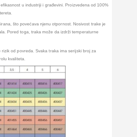
 efikasnost u industriji i građevini. Proizvedena od 100%
tereta.
rana, što povećava njenu otpornost. Nosivost trake je
jala. Pored toga, traka može da izdrži temperaturne
 rizik od povreda. Svaka traka ima serijski broj za
olu kvaliteta.