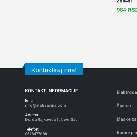
2m/4m
984
RS
Kontaktiraj nas!
KONTAKT INFORMACIJE
Elektrode
Email:
info@alatisavina.com
Španeri
Adresa:
Maske za
Đorđa Rajkovića 1, Novi Sad
Telefon:
Radne pa
0628477088