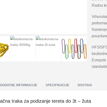
Radna te
Vrhunska
performan
Namenjen
pouzdanos
HFS/SFS 
bezbedno
Evropski 
standard
DODATNE INFORMACIJE
SPECIFIKACIJE
DOSTAVA
čna traka za podizanje tereta do 3t – žuta