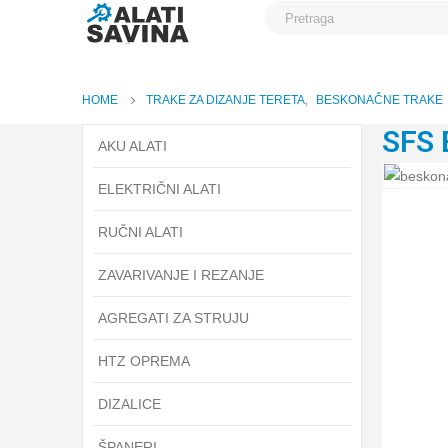
HOME
TRAKE ZA DIZANJE TERETA
,
BESKONAČNE TRAKE
SFS 
AKU ALATI
ELEKTRIČNI ALATI
RUČNI ALATI
ZAVARIVANJE I REZANJE
AGREGATI ZA STRUJU
HTZ OPREMA
DIZALICE
ŠPANERI