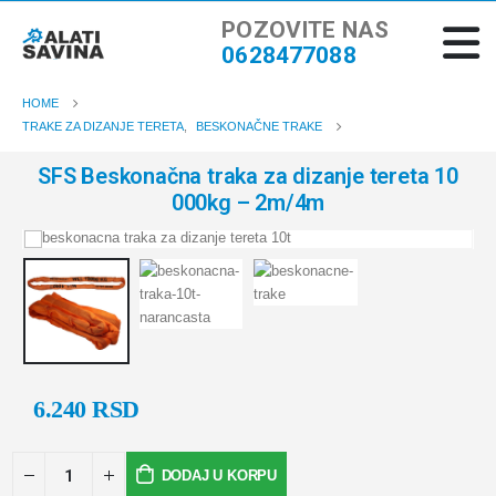
POZOVITE NAS
0628477088
HOME
TRAKE ZA DIZANJE TERETA
,
BESKONAČNE TRAKE
SFS Beskonačna traka za dizanje tereta 10
000kg – 2m/4m
6.240
RSD
DODAJ U KORPU