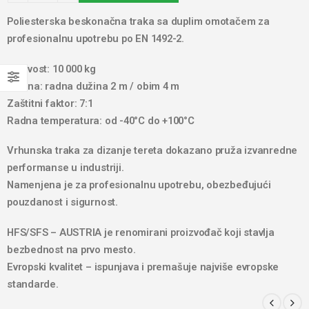
Poliesterska beskonačna traka sa duplim omotačem za
profesionalnu upotrebu po EN 1492-2.
Nosivost: 10 000 kg
Dužina: radna dužina 2 m / obim 4 m
Zaštitni faktor: 7:1
Radna temperatura: od -40°C do +100°C
Vrhunska traka za dizanje tereta dokazano pruža izvanredne
performanse u industriji.
Namenjena je za profesionalnu upotrebu, obezbeđujući
pouzdanost i sigurnost.
HFS/SFS – AUSTRIA je renomirani proizvođač koji stavlja
bezbednost na prvo mesto.
Evropski kvalitet – ispunjava i premašuje najviše evropske
standarde.