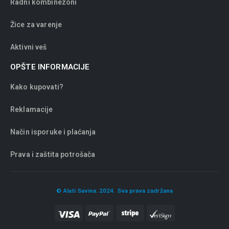
Radni kombinezoni
Žice za varenje
Aktivni veš
OPŠTE INFORMACIJE
Kako kupovati?
Reklamacije
Način isporuke i plaćanja
Prava i zaštita potrošača
© Alati Savina. 2024. Sva prava zadržana