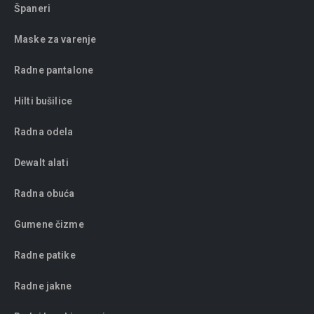
Španeri
Maske za varenje
Radne pantalone
Hilti bušilice
Radna odela
Dewalt alati
Radna obuća
Gumene čizme
Radne patike
Radne jakne