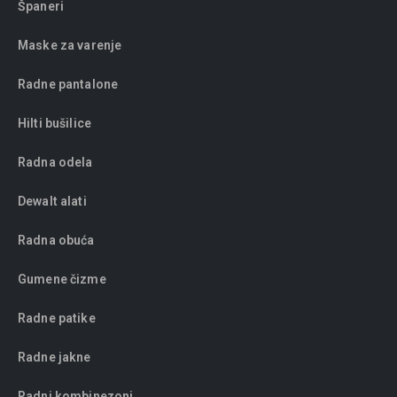
Španeri
Maske za varenje
Radne pantalone
Hilti bušilice
Radna odela
Dewalt alati
Radna obuća
Gumene čizme
Radne patike
Radne jakne
Radni kombinezoni