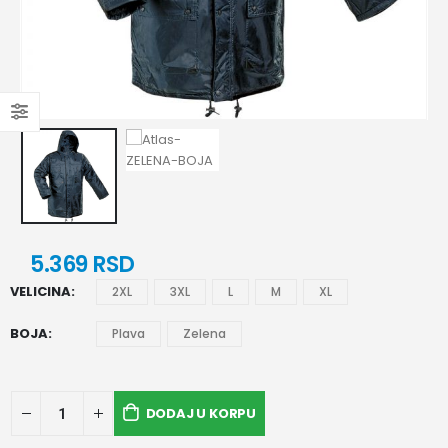
5.369
RSD
VELICINA
2XL
3XL
L
M
XL
BOJA
Plava
Zelena
DODAJ U KORPU