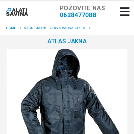
POZOVITE NAS
0628477088
HOME
RADNE JAKNE
,
CERVA RADNA ODELA
ATLAS JAKNA