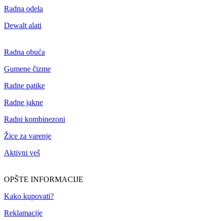
Radna odela
Dewalt alati
Radna obuća
Gumene čizme
Radne patike
Radne jakne
Radni kombinezoni
Žice za varenje
Aktivni veš
OPŠTE INFORMACIJE
Kako kupovati?
Reklamacije