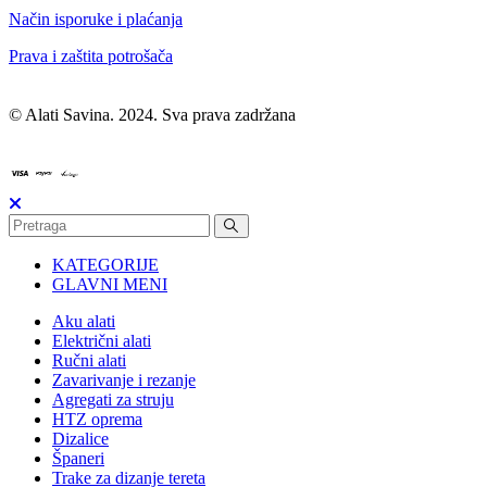
Način isporuke i plaćanja
Prava i zaštita potrošača
© Alati Savina. 2024. Sva prava zadržana
KATEGORIJE
GLAVNI MENI
Aku alati
Električni alati
Ručni alati
Zavarivanje i rezanje
Agregati za struju
HTZ oprema
Dizalice
Španeri
Trake za dizanje tereta