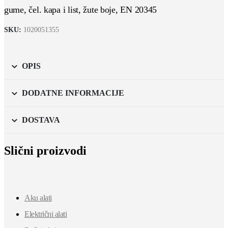
gume, čel. kapa i list, žute boje, EN 20345
SKU:
1020051355
OPIS
DODATNE INFORMACIJE
DOSTAVA
Slični proizvodi
Aku alati
Električni alati