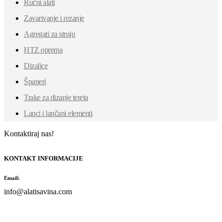
Ručni alati
Zavarivanje i rezanje
Agregati za struju
HTZ oprema
Dizalice
Španeri
Trake za dizanje tereta
Lanci i lančani elementi
Kontaktiraj nas!
KONTAKT INFORMACIJE
Email:
info@alatisavina.com