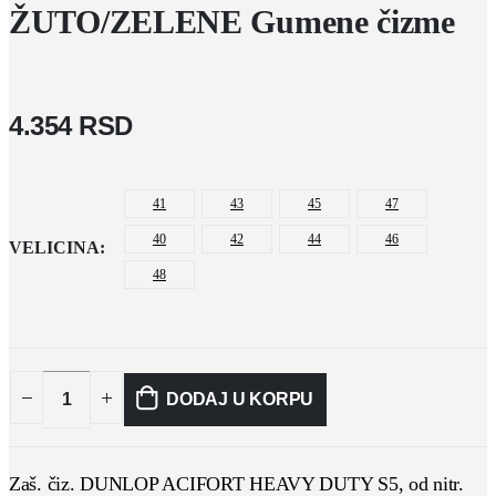
ŽUTO/ZELENE Gumene čizme
4.354
RSD
41
43
45
47
40
42
44
46
VELICINA
48
DODAJ U KORPU
Zaš. čiz. DUNLOP ACIFORT HEAVY DUTY S5, od nitr.