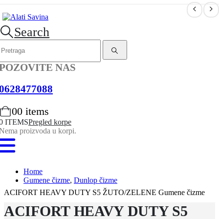
Search
POZOVITE NAS
0628477088
0
0 items
0 ITEMS
Pregled korpe
Nema proizvoda u korpi.
Home
Gumene čizme
,
Dunlop čizme
ACIFORT HEAVY DUTY S5 ŽUTO/ZELENE Gumene čizme
ACIFORT HEAVY DUTY S5