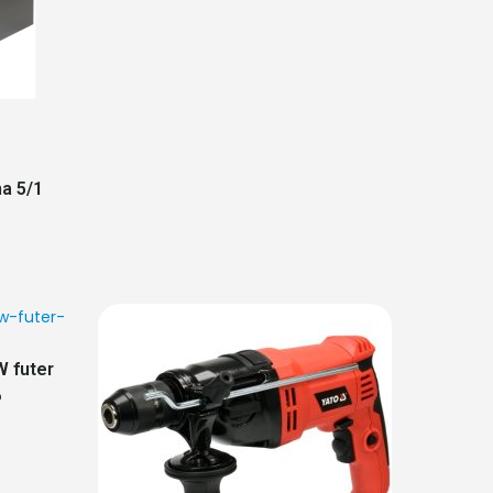
na 5/1
W futer
6