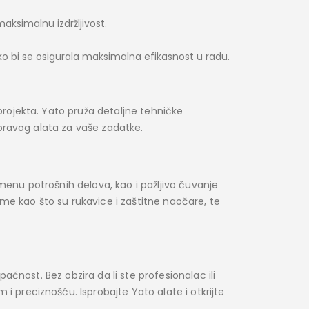
aksimalnu izdržljivost.
ko bi se osigurala maksimalna efikasnost u radu.
projekta. Yato pruža detaljne tehničke
r pravog alata za vaše zadatke.
menu potrošnih delova, kao i pažljivo čuvanje
me kao što su rukavice i zaštitne naočare, te
upačnost. Bez obzira da li ste profesionalac ili
i preciznošću. Isprobajte Yato alate i otkrijte