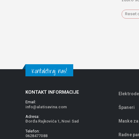
Reset a
Kontaktiraj nas!
KONTAKT INFORMACIJE
Elektrode
Email:
info@alatisavina.com
Španeri
Adresa:
Maske za
Đorđa Rajkovića 1, Novi Sad
Telefon:
Radne pa
0628477088