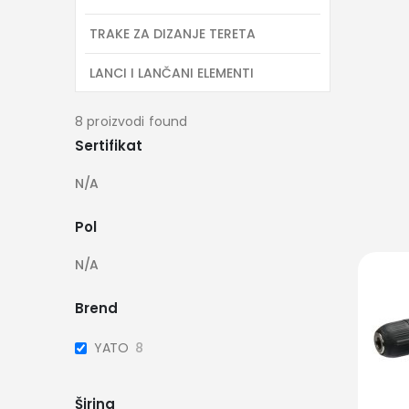
TRAKE ZA DIZANJE TERETA
LANCI I LANČANI ELEMENTI
8
proizvodi found
Sertifikat
N/A
Pol
N/A
Brend
YATO
8
Širina