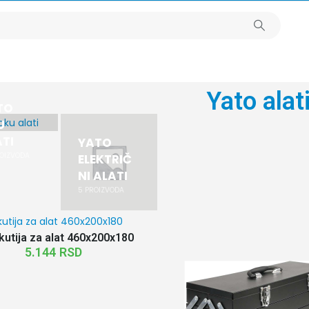
Yato alat
TO
U
TI
YATO
OIZVODA
ELEKTRIČ
NI ALATI
5
PROIZVODA
kutija za alat 460x200x180
5.144
RSD