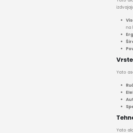
Yato al
izdvaja
Vis
na 
Erg
Šir
Pov
Vrste
Yato as
Ruč
Ele
Au
Spe
Tehno
Yato al