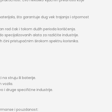
praktičnost. Evo nekoliko ključnih prednosti koje
materijala, što garantuje dug vek trajanja i otpornost
n rad čak i tokom dužih perioda korišćenja.
o specijalizovanih alata za različite industrije.
ih čini pristupačnim širokom spektru korisnika.
 na struju ili baterije.
 vozila.
o i druge specifične industrije.
formanse i pouzdanost: