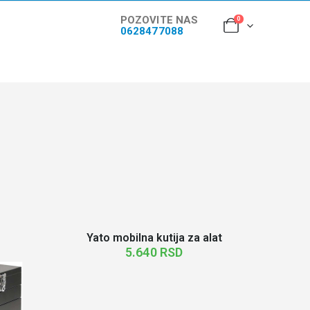
POZOVITE NAS
0
0628477088
i
Yato mobilna kutija za alat
5.640
RSD