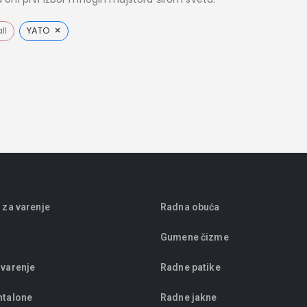
×
ll
YATO
 za varenje
Radna obuća
Gumene čizme
 varenje
Radne patike
ntalone
Radne jakne