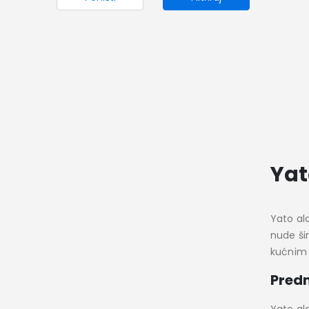
Yat
Yato ala
nude šir
kućnim p
Predn