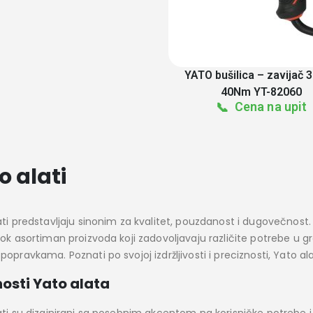
YATO bušilica – zavijač 
40Nm YT-82060
Cena na upit
📞
o alati
ti predstavljaju sinonim za kvalitet, pouzdanost i dugovečnost. B
ok asortiman proizvoda koji zadovoljavaju različite potrebe u gr
opravkama. Poznati po svojoj izdržljivosti i preciznosti, Yato al
osti Yato alata