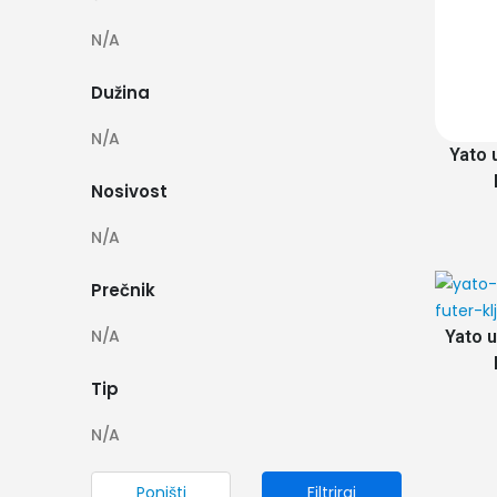
N/A
Dužina
N/A
Yato 
Nosivost
N/A
Prečnik
N/A
Yato u
Tip
N/A
Poništi
Filtriraj