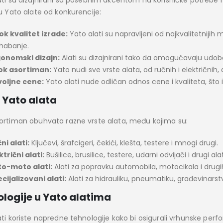
ati su dizajnirani sa posebnim akcentom na korisničke potrebe i 
ju Yato alate od konkurencije:
ok kvalitet izrade:
Yato alati su napravljeni od najkvalitetnijih 
habanje.
onomski dizajn:
Alati su dizajnirani tako da omogućavaju udoba
ok asortiman:
Yato nudi sve vrste alata, od ručnih i električnih, d
oljne cene:
Yato alati nude odličan odnos cene i kvaliteta, što 
 Yato alata
ortiman obuhvata razne vrste alata, među kojima su:
ni alati:
Ključevi, šrafcigeri, čekići, klešta, testere i mnogi drugi.
ktrični alati:
Bušilice, brusilice, testere, udarni odvijači i drugi alati
to-moto alati:
Alati za popravku automobila, motocikala i drugih
cijalizovani alati:
Alati za hidrauliku, pneumatiku, građevinarstv
logije u Yato alatima
ati koriste napredne tehnologije kako bi osigurali vrhunske per