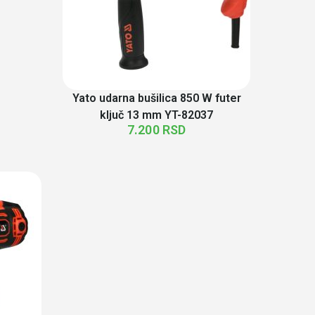
Yato udarna bušilica 850 W futer
ključ 13 mm YT-82037
7.200
RSD