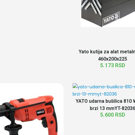
Yato kutija za alat metal
460x200x225
5.173
RSD
YATO udarna bušilica 810 
brzi 13 mmYT-8203
5.600
RSD