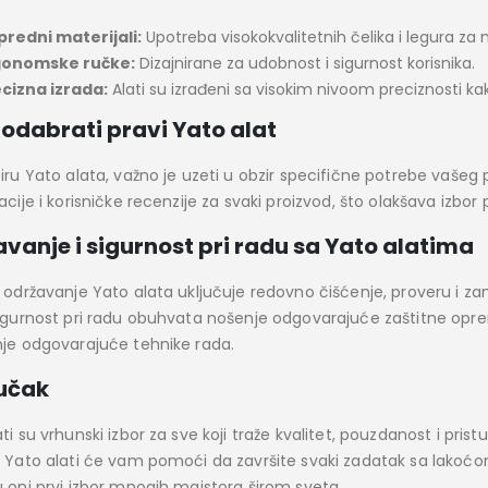
redni materijali:
Upotreba visokokvalitetnih čelika i legura za m
gonomske ručke:
Dizajnirane za udobnost i sigurnost korisnika.
cizna izrada:
Alati su izrađeni sa visokim nivoom preciznosti ka
odabrati pravi Yato alat
iru Yato alata, važno je uzeti u obzir specifične potrebe vašeg 
acije i korisničke recenzije za svaki proizvod, što olakšava izbo
vanje i sigurnost pri radu sa Yato alatima
o održavanje Yato alata uključuje redovno čišćenje, proveru i za
Sigurnost pri radu obuhvata nošenje odgovarajuće zaštitne opre
nje odgovarajuće tehnike rada.
jučak
ti su vrhunski izbor za sve koji traže kvalitet, pouzdanost i prist
, Yato alati će vam pomoći da završite svaki zadatak sa lakoćom 
u oni prvi izbor mnogih majstora širom sveta.