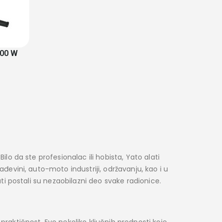
300 W
ilo da ste profesionalac ili hobista, Yato alati
ađevini, auto-moto industriji, održavanju, kao i u
ati postali su nezaobilazni deo svake radionice.