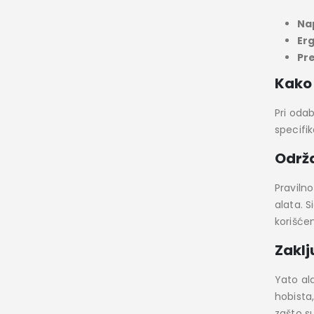
Nap
Er
Pre
Kako 
Pri odab
specifik
Održa
Praviln
alata. 
korišće
Zakl
Yato ala
hobista
zašto s