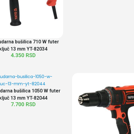
udarna bušilica 710 W futer
ključ 13 mm YT-82034
4.350
RSD
darna bušilica 1050 W futer
ključ 13 mm YT-82044
7.700
RSD