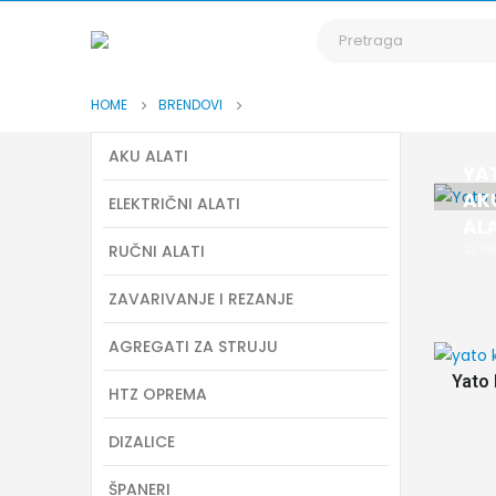
HOME
BRENDOVI
AKU ALATI
YA
AK
ELEKTRIČNI ALATI
ALA
RUČNI ALATI
27
PR
ZAVARIVANJE I REZANJE
AGREGATI ZA STRUJU
Yato 
HTZ OPREMA
DIZALICE
ŠPANERI